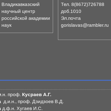
Владикавказский
Тел. 8(8672)726788
научный центр
доб.1010
российской академии
Эл.почта
наук
gorislavas@rambler.ru
м.н. проф.
Кусраев А.Г.
ра
д.и.н., проф. Дзидзоев В.Д.
а
д.ф.н. Хугаев И.С.