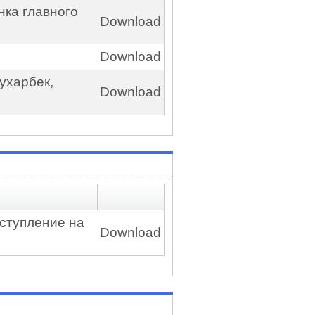
нка главного
Download
Download
ухарбек,
Download
ступление на
Download