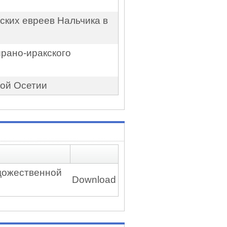
рских евреев Нальчика в
ирано-иракского
ной Осетии
удожественной
Download