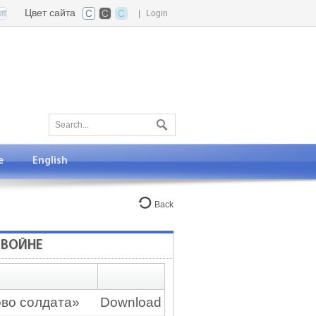
Цвет сайта
|
Login
е
English
Back
 ВОЙНЕ
во солдата»
Download