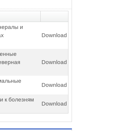
инералы и
ах
Download
менные
еверная
Download
емальные
Download
и к болезням
Download