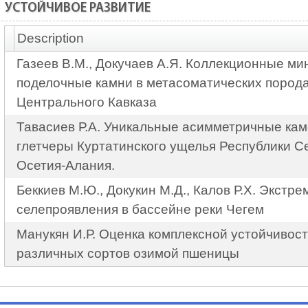
УСТОЙЧИВОЕ РАЗВИТИЕ
Description
Газеев В.М., Докучаев А.Я. Коллекционные м
поделочные камни в метасоматических пород
Центрального Кавказа
Тавасиев Р.А. Уникальные асимметричные ка
глетчеры Куртатинского ущелья Республики С
Осетия-Алания.
Беккиев М.Ю., Докукин М.Д., Калов Р.Х. Экстр
селепроявления в бассейне реки Чегем
Манукян И.Р. Оценка комплексной устойчивост
различных сортов озимой пшеницы