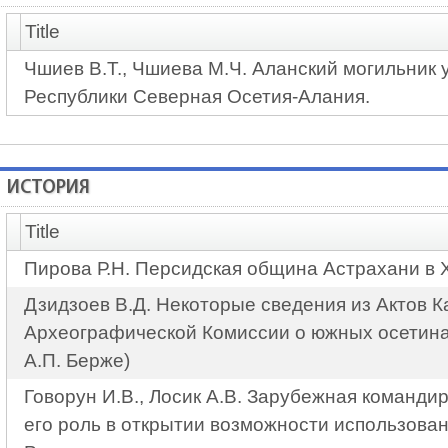
Title
Чшиев В.Т., Чшиева М.Ч. Аланский могильник у
Республики Северная Осетия-Алания.
ИСТОРИЯ
Title
Пирова Р.Н. Персидская община Астрахани в XV
Дзидзоев В.Д. Некоторые сведения из Актов К
Археографической Комиссии о южных осетина
А.П. Берже)
Говорун И.В., Лосик А.В. Зарубежная командир
его роль в открытии возможности использован