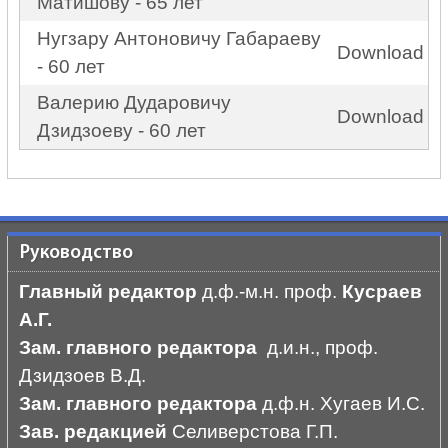
Матишову - 65 лет
Нугзару Антоновичу Габараеву
Download
- 60 лет
Валерию Дударовичу
Download
Дзидзоеву - 60 лет
Руководство
Главный редактор
д.ф.-м.н. проф.
Кусраев
А.Г.
Зам. главного редактора
д.и.н., проф.
Дзидзоев В.Д.
Зам. главного редактора
д.ф.н. Хугаев И.С.
Зав. редакцией
Селиверстова Г.П.