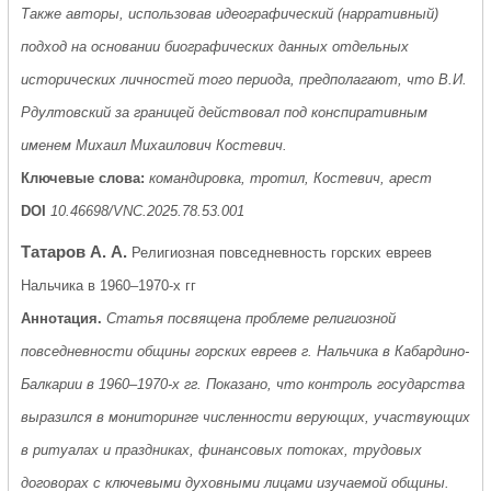
Также авторы, использовав идеографический (нарративный)
подход на основании биографических данных отдельных
исторических личностей того периода, предполагают, что В.И.
Рдултовский за границей действовал под конспиративным
именем Михаил Михаилович Костевич.
Ключевые слова:
командировка, тротил, Костевич, арест
DOI
10.46698/VNC.2025.78.53.001
Татаров А. А.
Религиозная повседневность горских евреев
Нальчика в 1960–1970-х гг
Аннотация.
Статья посвящена проблеме религиозной
повседневности общины горских евреев г. Нальчика в Кабардино-
Балкарии в 1960–1970-х гг. Показано, что контроль государства
выразился в мониторинге численности верующих, участвующих
в ритуалах и праздниках, финансовых потоках, трудовых
договорах с ключевыми духовными лицами изучаемой общины.