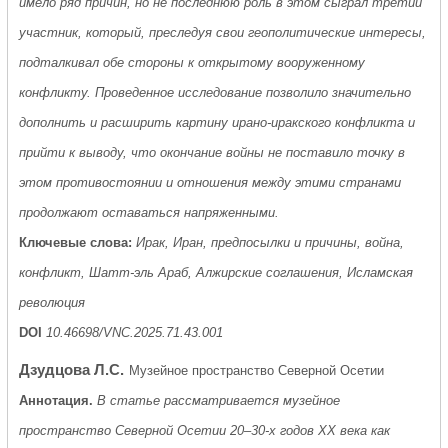
имело ряд причин, но не последнюю роль в этом сыграл третий
участник, который, преследуя свои геополитические интересы,
подталкивал обе стороны к открытому вооруженному
конфликту. Проведенное исследование позволило значительно
дополнить и расширить картину ирано-иракского конфликта и
прийти к выводу, что окончание войны не поставило точку в
этом противостоянии и отношения между этими странами
продолжают оставаться напряженными.
Ключевые слова:
Ирак, Иран, предпосылки и причины, война,
конфликт, Шатт-эль Араб, Алжирские соглашения, Исламская
революция
DOI
10.46698/VNC.2025.71.43.001
Дзудцова Л.С.
Музейное пространство Северной Осетии
Аннотация.
В статье рассматривается музейное
пространство Северной Осетии 20–30-х годов XX века как