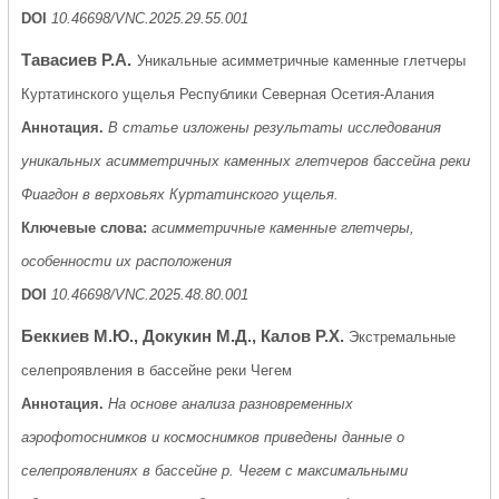
DOI
10.46698/VNC.2025.29.55.001
Тавасиев Р.А.
Уникальные асимметричные каменные глетчеры
Куртатинского ущелья Республики Северная Осетия-Алания
Аннотация.
В статье изложены результаты исследования
уникальных асимметричных каменных глетчеров бассейна реки
Фиагдон в верховьях Куртатинского ущелья.
Ключевые слова:
асимметричные каменные глетчеры,
особенности их расположения
DOI
10.46698/VNC.2025.48.80.001
Беккиев М.Ю., Докукин М.Д., Калов Р.Х.
Экстремальные
селепроявления в бассейне реки Чегем
Аннотация.
На основе анализа разновременных
аэрофотоснимков и космоснимков приведены данные о
селепроявлениях в бассейне р. Чегем с максимальными