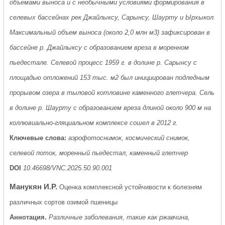
объемами выноса и с необычными условиями формирования в
селевых бассейнах рек Джайлыксу, Сарынсу, Шаурту и Ырхыкол.
Максимальный объем выноса (около 2,0 млн м3) зафиксирован в
бассейне р. Джайлыксу с образованием вреза в моренном
пьедестале. Селевой процесс 1959 г. в долине р. Сарынсу с
площадью отложений 153 тыс. м2 был инициирован подледным
прорывом озера в тыловой котловине каменного глетчера. Сель
в долине р. Шаурту с образованием вреза длиной около 900 м на
коллювиально-гляциальном комплексе сошел в 2012 г.
Ключевые слова:
аэрофотоснимок, космический снимок,
селевой поток, моренный пьедестал, каменный глетчер
DOI
10.46698/VNC.2025.50.90.001
Манукян И.Р.
Оценка комплексной устойчивости к болезням
различных сортов озимой пшеницы
Аннотация.
Различные заболевания, такие как ржавчина,