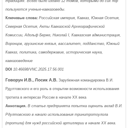
традициях. Всего было издано 12 томов, которыми до сих пор
пользуются ученые-кавказоведы.
Ключевые слова:
Российская империя, Кавказ, Южная Осетия,
Северная Осетия, Акты Кавказской Археографической
Комиссии, Адольф Берже, Николай I, Кавказская администрация,
Воронцов, грузинские князья, вассалитет, подданство, Южный
Кавказ, политика, самодержавие, историческая наука,
кавказоведение
DOI
10.46698/VNC.2025.17.56.001
Говорун И.В., Лосик А.В.
Зарубежная командировка В.И.
Рдултовского и его роль в открытии возможности использования
тротила в интересах России в начале XX века
Аннотация.
В статье предпринята попытка оценить вклад В.И.
Рдултовского в начало использования тринитротоулола
(тротила) для нужд российской артиллерии в начале ХХ века.