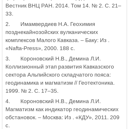
Вестник ВНЦ РАН. 2014. Том 14. № 2.
C
. 21–
33.
2.
Имамвердиев Н.А. Геохимия
позднекайнозойских вулканических
комплексов Малого Кавказа. – Баку: Из .
«
Nafta
-
Press
», 2000. 188 с.
3.
Короновский Н.В., Демина Л.И.
Коллизионный этап развития Кавказского
сектора Альпийского складчатого пояса:
геодинамика и магматизм // Геотектоника.
1999. № 2. С. 17–35.
4.
Короновский Н.В., Демина Л.И.
Магматизм как индикатор геодинамических
обстановок. – Москва: Из . «КДУ», 2011. 209
с.