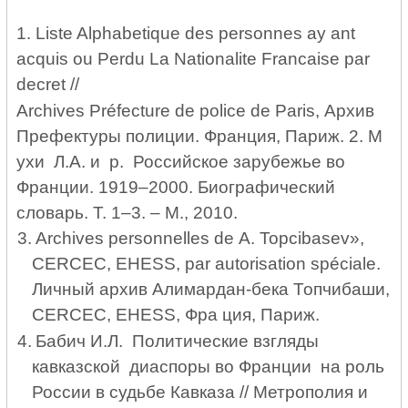
1. Liste Alphabetique des personnes ay ant
acquis ou Perdu La Nationalite Francaise par
decret //
Archives Préfecture de police de Paris, Архив
Префектуры полиции. Фра
н
ция, Париж.
2. М
ухи Л.А. и р. Российское зарубежье во
Франции. 1919–2000.
Биографический
словар
ь
. Т. 1–3. – М., 2010.
3.
Archives personnelles de А. Topcibasev»,
CERCEC, EHESS, par autorisation spéciale.
Личный архив Алимардан-бека Топчибаши,
CERCEC
,
EHESS
, Фра ция, Париж.
4.
Бабич И.Л. Политические взгляды
кавказской диаспоры во Франции на роль
России в судьбе Кавказа // Метрополия и