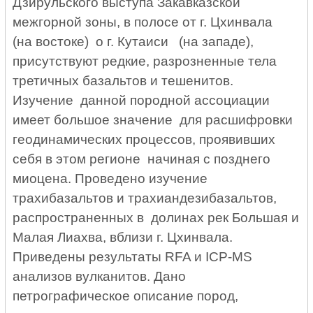
Дзирульского выступа Закавказской
межгорной зоны, в полосе от г. Цхинвала
(на востоке) о г. Кутаиси (на западе),
присутствуют редкие, разрозненные тела
третичных базальтов и тешенитов.
Изучение данной породной ассоциации
имеет большое значение для расшифровки
геодинамических процессов, проявивших
себя в этом регионе начиная с позднего
миоцена. Проведено изучение
трахибазальтов и трахиандезибазальтов,
распространенных в долинах рек Большая и
Малая Лиахва, вблизи г. Цхинвала.
Приведены результаты
RFA
и
ICP
-
MS
анализов вулканитов. Дано
петрографическое описание пород,