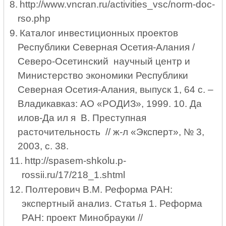
8.
http
://
www
.
vncran
.
ru
/
activities
_
vsc
/
norm
-
doc
-
rso
.
php
9.
Каталог инвестиционных проектов
Республики Северная Осетия-Алания /
Северо-Осетинский научный центр и
Министерство экономики Республики
Северная Осетия-Алания, выпуск 1, 64 с. –
Владикавказ: АО «РОДИЗ», 1999. 10. Да
илов-Да ил я В. Преступная
расточительность // ж-л «Эксперт», № 3,
2003, с. 38.
11.
http
://
spasem
-
shkolu
.
p
-
rossii
.
ru
/17/218_1.
shtml
12.
Полтерович В.М. Реформа РАН:
экспертный анализ. Статья 1. Реформа
РАН: проект Минобрауки //