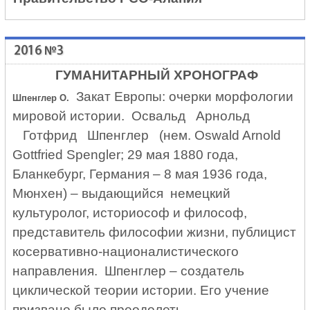
2016 №3
ГУМАНИТАРНЫЙ ХРОНОГРАФ
Закат Европы: очерки морфологии
Шпенглер О.
мировой истории. Освальд Арнольд
Готфрид Шпенглер (нем.
Oswald
Arnold
Gottfried
Spengler
; 29 мая 1880 года,
Бланкебург, Германия – 8 мая 1936 года,
Мюнхен) – выдающийся немецкий
культуролог, историософ и философ,
представитель философии жизни, публицист
косервативно-националистического
направления. Шпенглер – создатель
циклической теории истории. Его учение
призвано было преодолеть