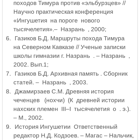
походов Тимура против «эльбурзцев» //
Научно практическая конференция
«Ингушетия на пороге нового
тысячелетия».–
Назра
нь
, 2000;
6.
Газиков Б.Д. Маршруты похода Тимура
на Северном Кавказе // Ученые записки
школы гимназии г. Назрань . – Назрань ,
2002. Вып.1;
7.
Газиков Б.Д. Архивная память . Сборник
статей. – Назрань , 2003.
8.
Джамирзаев С.М. Древняя история
чеченцев (нохчи) (К древней истории
нахских племен
III
–
I
тысячелетия о . э.).
– М., 2002.
9.
История Ингушетии Ответственный
редактор Н.Д. Кодзоев. – Магас – Нальчик,