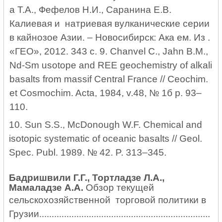
а Т.А., Фефелов Н.И., Саранина Е.В.
Калиевая и натриевая вулканические серии
в кайнозое Азии. – Новосибирск: Ака ем.
Из .
«ГЕО», 2012. 343 с. 9. Chanvel C., Jahn B.M.,
Nd-Sm usotope and REE geochemistry of alkali
basalts from massif Central France // Ceochim.
et Cosmochim. Acta, 1984, v.48, № 1б р. 93–
110.
10. Sun S.S., McDonough W.F. Chemical and
isotopic systematic of oceanic basalts // Geol.
Spec. Publ. 1989. № 42. P. 313–345.
Бадришвили Г.Г., Тортладзе Л.А.,
Мамаладзе А.А.
Обзор текущей
сельскохозяйственной торговой политики в
Грузии.....................................................................