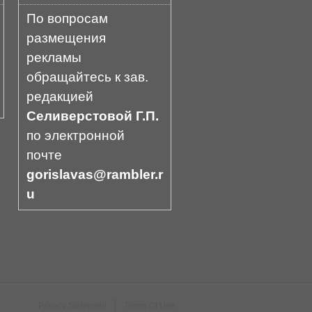
По вопросам
размещения
рекламы
обращайтесь к зав.
редакцией
Селиверстовой Г.П.
по электронной
почте
gorislavas@rambler.r
u
|
Privacy Statement
Terms Of Use