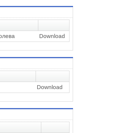
болева
Download
Download