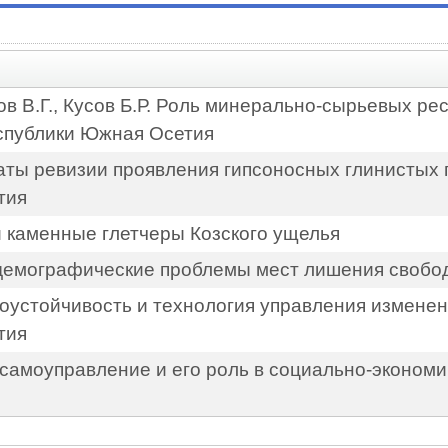
ов В.Г., Кусов Б.Р. Роль минерально-сырьевых ре
спублики Южная Осетия
таты ревизии проявления гипсоносных глинистых 
тия
и каменные глетчеры Козского ущелья
-демографические проблемы мест лишения свобо
тоустойчивость и технология управления измене
тия
 самоуправление и его роль в социально-эконом