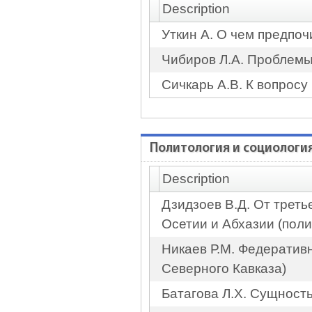
Description
Уткин А. О чем предпо
Чибиров Л.А. Проблемы
Сичкарь А.В. К вопросу
Политология и социологи
Description
Дзидзоев В.Д. От треть
Осетии и Абхазии (поли
Никаев Р.М. Федератив
Северного Кавказа)
Батагова Л.Х. Сущност