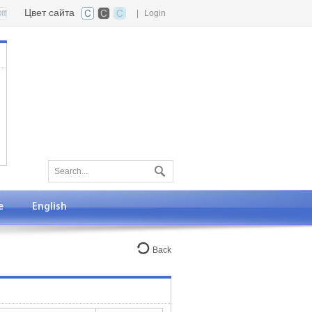
Цвет сайта
|
Login
е
English
Back