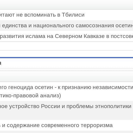
читают не вспоминать в Тбилиси
 единства и национального самосознания осети
 развития ислама на Северном Кавказе в постсов
я
его геноцида осетин - к признанию независимос
тико-правовой анализ)
ное устройство России и проблемы этнополитики
ь и содержание современного терроризма