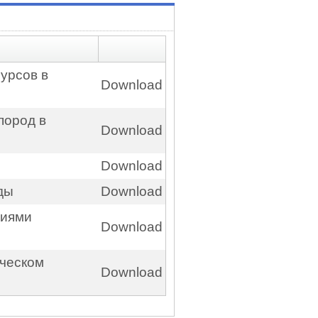
сурсов в
Download
пород в
Download
Download
ды
Download
ниями
Download
ическом
Download