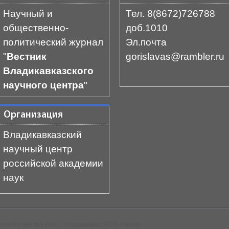
Научный и
Тел. 8(8672)726788
общественно-
доб.1010
политический журнал
Эл.почта
"
Вестник
gorislavas@rambler.ru
Владикавказского
научного центра
"
Организация
Владикавказский
научный центр
российской академии
наук
аучного центра РАН, г. Владикавказ, РСО-Алания