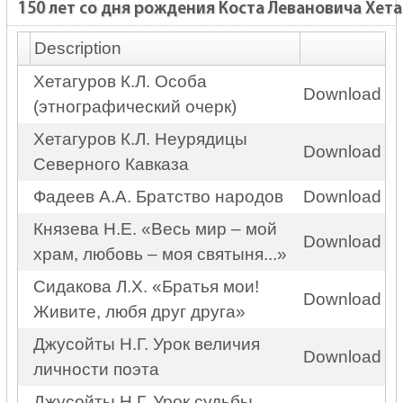
150 лет со дня рождения Коста Левановича Хет
Description
Хетагуров К.Л. Особа
Download
(этнографический очерк)
Хетагуров К.Л. Неурядицы
Download
Северного Кавказа
Фадеев А.А. Братство народов
Download
Князева Н.Е. «Весь мир – мой
Download
храм, любовь – моя святыня...»
Сидакова Л.Х. «Братья мои!
Download
Живите, любя друг друга»
Джусойты Н.Г. Урок величия
Download
личности поэта
Джусойты Н.Г. Урок судьбы