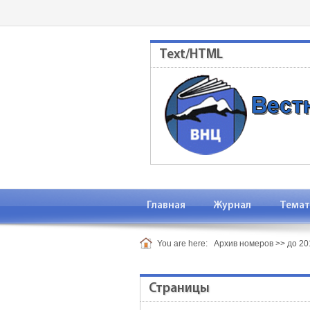
Text/HTML
Главная
Журнал
Темат
You are here:
Архив номеров
>>
до 201
Страницы