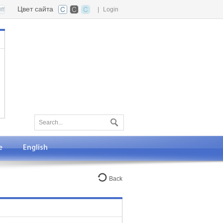
Цвет сайта
|
Login
е
English
Back