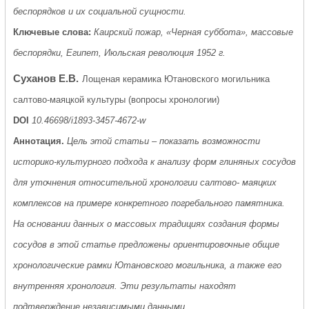
беспорядков и их социальной сущности.
Ключевые слова:
Каирский пожар, «Черная суббота», массовые
беспорядки, Египет, Июльская революция 1952 г.
Суханов Е.В.
Лощеная керамика Ютановского могильника
салтово-маяцкой культуры (вопросы хронологии)
DOI
10.46698/i1893-3457-4672-w
Аннотация.
Цель этой статьи – показать возможности
историко-культурного подхода к анализу форм глиняных сосудов
для уточнения относительной хронологии салтово- маяцких
комплексов на примере конкретного погребального памятника.
На основании данных о массовых традициях создания формы
сосудов в этой статье предложены ориентировочные общие
хронологические рамки Ютановского могильника, а также его
внутренняя хронология. Эти результаты находят
подтверждение независимыми данными.