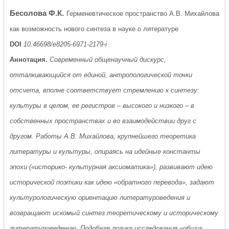
Бесолова Ф.К.
Герменевтическое пространство А.В. Михайлова
как возможность нового синтеза в науке о литературе
DOI
10.46698/e8205-6971-2179-i
Аннотация.
Современный общенаучный дискурс,
отталкивающийся от единой, антропологической точки
отсчета, вполне соответствует стремлению к синтезу:
культуры в целом, ее регистров – высокого и низкого – в
собственных пространствах и во взаимодействии друг с
другом. Работы А.В. Михайлова, крупнейшего теоретика
литературы и культуры, опираясь на идейные константы
эпохи («историко- культурная аксиоматика»), развивают идею
исторической поэтики как идею «обратного перевода», задают
культурологическую ориентацию литературоведения и
возвращают искомый синтез теоретическому и историческому
литературоведению. Подобная логика исследования «общих