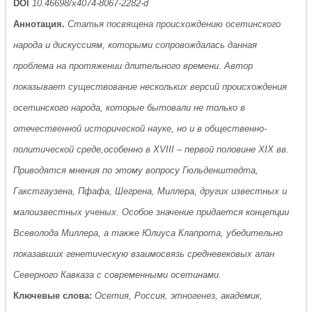
DOI
10.46698/x4074-8067-2282-d
Аннотация.
Статья посвящена происхождению осетинского
народа и дискуссиям, которыми сопровождалась данная
проблема на протяжении длительного времени. Автор
показывает существование нескольких версий происхождения
осетинского народа, которые бытовали не только в
отечественной исторической науке, но и в общественно-
политической среде,особенно в XVIII – первой половине XIX вв.
Приводятся мнения по этому вопросу Гюльденштедта,
Гакстгаузена, Пфафа, Шегрена, Миллера, других известных и
малоизвестных ученых. Особое значение придается концепции
Всеволода Миллера, а также Юлиуса Клапрота, убедительно
показавших генетическую взаимосвязь средневековых алан
Северного Кавказа с современными осетинами.
Ключевые слова:
Осетия, Россия, этногенез, академик,