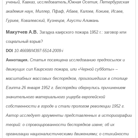
ученый, Кавказ, исследователь,Южная Осетия, Петербургская
академия наук, Миллер, Пфаф, Абаев, Калоев, Кокиев, Исаев,
Гуриев, Ковалевский, Кузнецов, Агусти Алимань
Макутчев А.В.
Загадка каирского пожара 1952 г.: заговор или
социальный взрыв?
DOI
10.46698/l4397-5514-2009-i
Аннотация.
Статья посвящена исследованию предпосылок и
движущих сил Каирского пожара, или «Черной субботы» –
масштабных массовых беспорядков, произошедших в столице
Египта 26 января 1952 г. Беспорядки обернулись причинением
значительного материального ущерба европейской
собственности в городе и стали прологом революции 1952 г.
Автор исследует аргументы представленных в историографии
теорий: о спровоцированности беспорядков извне; об их
организации националистическими движениями; о стихийности