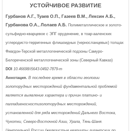
УСТОЙЧИВОЕ РАЗВИТИЕ
Гурбанов А.Г., Туаев О.П., Газеев В.М., Лексин А.Б.,
Гурбанова О.А., Лолаев А.Б.
Полиметаллическое и золото-
сульфидно-кварцевое с ЭПГ оруденение, в тоар-ааленских
углеродисто-терригенных флишоидных (черносланцевых) толщах
Фиагдон-Терской металлогенической подзоны Самуро-
Белореченской металлогенической зоны (Северный Кавказ)
DOI
10.46698/i5643-0492-7879-m
Аннотация.
В последнее время в области геологии
золоторудных месторождений фундаментальной проблемой
является выявление характера и причин платино- и
палладиеносностизолоторудных месторождений,
установленной для ряда месторождений Дальнего Востока,
Чукотки, Северо-Восточной Азии, Урала, Тянь-Шаня.
Центральной России (железистые кварциты гигантских по