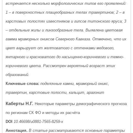
встречается несколько морфологических типов его проявлений:
1 – в поверхностных плащеобразных телах травертинов; 2 – в
карстовых полостях известняков и гипсов титонского яруса; 3
– отдельные жилы и линзообразные тела. Выявлена цветовая
гамма мраморных ониксов Северного Кавказа. Отмечено, что их
цвет варьирует от желтоватого с оттенками медового,
янтарного и красноватого до насыщенно-коричневого и темно-
коричневого цвета. Рассмотрен вероятный возраст этих
образований.
Ключевые слова:
поделочные камни, мраморный оникс,
травертин, карстовые полости, кальцит, арагонит
Каберты Н.Г.
Некоторые параметры демографического прогноза
по регионам СК ФО и методы их расчёта
DOI
10.46698/u0881-7565-8259-x
Аннотация.
В статье рассматриваются основные параметры