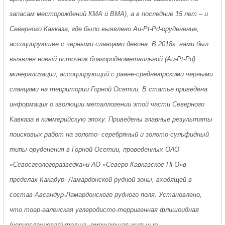
запасам месторождений КМА и ВМА), а в последние 15 лет – и
Северного Кавказа, где было выявлено Au-Pt-Pd-оруденение,
ассоциирующее с черными сланцами девона. В 2018г. нами был
выявлен новый источник благороднометалльной (Au-Pt-Pd)
минерализации, ассоциирующий с ранне-среднеюрскими черными
сланцами на территории Горной Осетии. В статье приведена
информация о эволюции металлогении этой части Северного
Кавказа в киммерийскую эпоху. Приведены главные результаты
поисковых работ на золото- серебряный и золото-сульфидный
типы оруденения в Горной Осетии, проведенных ОАО
«Севосгеологоразведка»и АО «Северо-Кавказское ПГО»в
пределах Какадур- Ламардонской рудной зоны, входящей в
состав Авсандур-Ламардонского рудного поля. Установлено,
что тоар-ааленская углеродисто-терригенная флишоидная
(черносланцевая) толща, вмещающая жильные