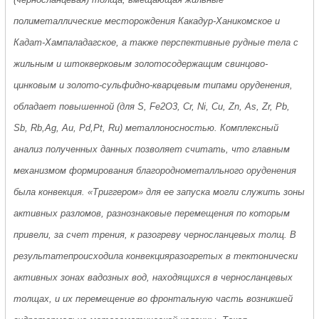
полиметаллические месторождения Какадур-Ханикомское и
Кадат-Хампаладагское, а также перспективные рудные тела с
жильным и штокверковым золотосодержащим свинцово-
цинковым и золото-сульфидно-кварцевым типами оруденения,
обладает повышенной (для S, Fe2O3, Cr, Ni, Cu, Zn, As, Zr, Pb,
Sb, Rb,Ag, Au, Pd,Pt, Ru) металлоносностью. Комплексный
анализ полученных данных позволяет считать, что главным
механизмом формирования благороднометалльного оруденения
была конвекция. «Триггером» для ее запуска могли служить зоны
активных разломов, разнознаковые перемещения по которым
привели, за счет трения, к разогреву черносланцевых толщ. В
результатепроисходила конвекцияразогретых в тектонически
активных зонах вадозных вод, находящихся в черносланцевых
толщах, и их перемещение во фронтальную часть возникшей