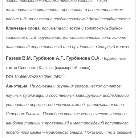
гидротермально-метасоматической колонны. Такая
тектоническая активность проявилась в рассматриваемом
районе и была связана с предкелловейской фазой складчатости.
Ключевые слова:
полиметаллическое и золото-сульфидно-
кварцевое с ЭПГ оруденение; металлогеническая зона; золото-
платиновый черносланцевый тип оруденения, Северный Кавказ
Газеев В.М, Гурбанов А.Г., Гурбанова О.А.
Поделочные
камни Северного Кавказа (мраморный оникс)
DOI
10.46698/p2830-0560-2492-s
Аннотация.
На основании изучения геологических отчетов,
научных публикаций и собственных маршрутных исследований
установлен перечень поделочных камней, встречающихся на
Северном Кавказе. Приведено краткое геологическое описание
наиболее типичных проявленияй и месторождений популярного
поделочного камня – мраморного оникса. Показано, что в регионе