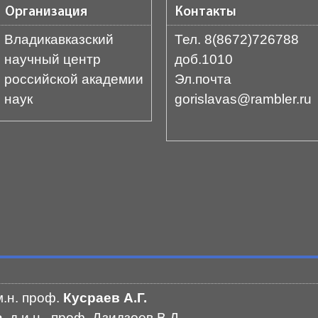
Организация
Контакты
Владикавказский
Тел. 8(8672)726788
научный центр
доб.1010
российской академии
Эл.почта
наук
gorislavas@rambler.ru
м.н. проф.
Кусраев А.Г.
ра
д.и.н., проф. Дзидзоев В.Д.