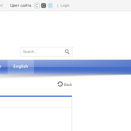
Цвет сайта
|
Login
е
English
Back