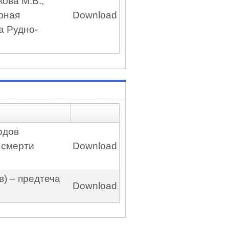
кова М.В.,
рная
Download
а Рудно-
одов
 смерти
Download
) – предтеча
Download