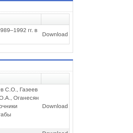
989–1992 гг. в
Download
ев С.О., Газеев
 О.А., Оганесян
точники
Download
табы