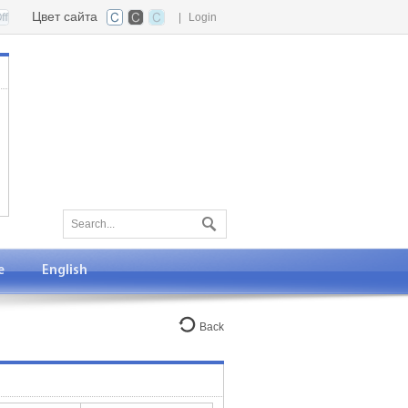
Цвет сайта
|
Login
е
English
Back