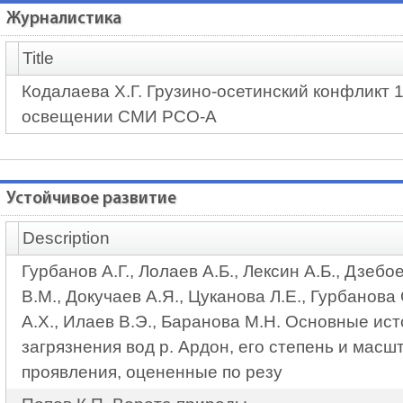
Журналистика
Title
Кодалаева Х.Г. Грузино-осетинский конфликт 1
освещении СМИ РСО-А
Устойчивое развитие
Description
Гурбанов А.Г., Лолаев А.Б., Лексин А.Б., Дзебо
В.М., Докучаев А.Я., Цуканова Л.Е., Гурбанова
А.Х., Илаев В.Э., Баранова М.Н. Основные ис
загрязнения вод р. Ардон, его степень и масш
проявления, оцененные по резу