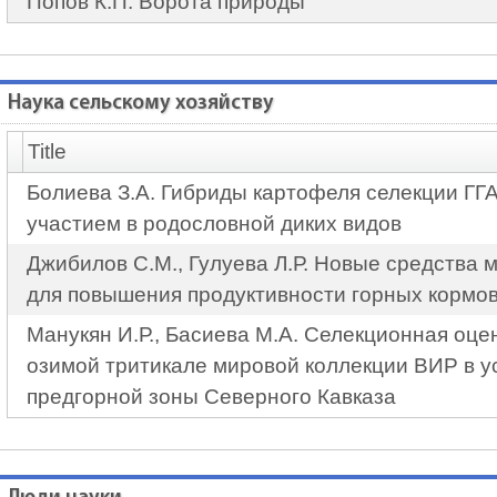
Попов К.П. Ворота природы
Наука сельскому хозяйству
Title
Болиева З.А. Гибриды картофеля селекции ГГА
участием в родословной диких видов
Джибилов С.М., Гулуева Л.Р. Новые средства 
для повышения продуктивности горных кормов
Манукян И.Р., Басиева М.А. Селекционная оц
озимой тритикале мировой коллекции ВИР в у
предгорной зоны Северного Кавказа