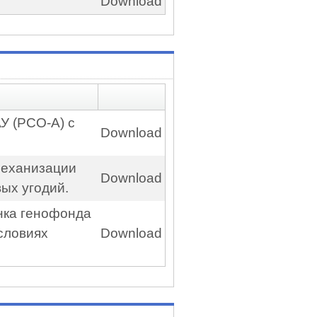
Download
У (РСО-А) с
Download
механизации
Download
ых угодий.
енка генофонда
словиях
Download