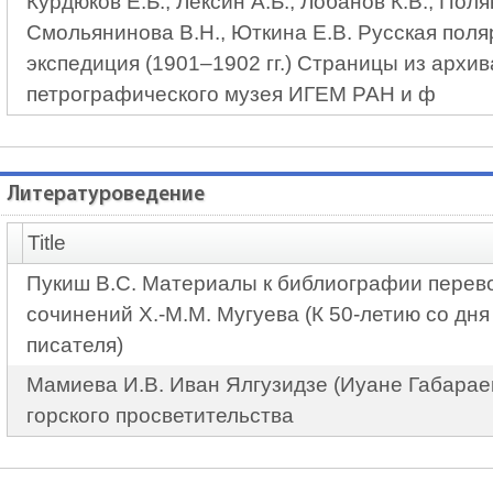
Курдюков Е.Б., Лексин А.Б., Лобанов К.В., Поля
Смольянинова В.Н., Юткина Е.В. Русская поля
экспедиция (1901–1902 гг.) Страницы из архив
петрографического музея ИГЕМ РАН и ф
Литературоведение
Title
Пукиш В.С. Материалы к библиографии перев
сочинений Х.-М.М. Мугуева (К 50-летию со дня
писателя)
Мамиева И.В. Иван Ялгузидзе (Иуане Габараев
горского просветительства