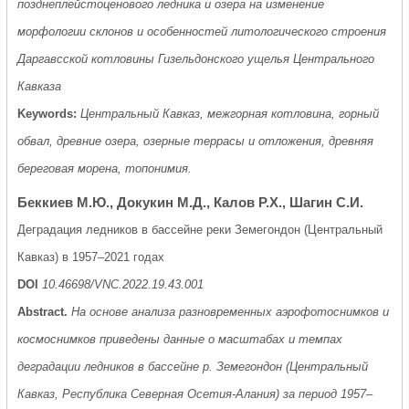
позднеплейстоценового ледника и озера на изменение
морфологии склонов и особенностей литологического строения
Даргавсской котловины Гизельдонского ущелья Центрального
Кавказа
Keywords:
Центральный Кавказ, межгорная котловина, горный
обвал, древние озера, озерные террасы и отложения, древняя
береговая морена, топонимия.
Беккиев М.Ю., Докукин М.Д., Калов Р.Х., Шагин С.И.
Деградация ледников в бассейне реки Земегондон (Центральный
Кавказ) в 1957–2021 годах
DOI
10.46698/VNC.2022.19.43.001
Abstract.
На основе анализа разновременных аэрофотоснимков и
космоснимков приведены данные о масштабах и темпах
деградации ледников в бассейне р. Земегондон (Центральный
Кавказ, Республика Северная Осетия-Алания) за период 1957–