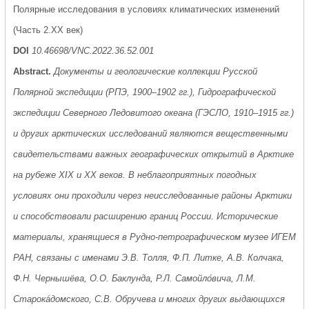
Полярные исследования в условиях климатических изменений
(Часть 2.XX век)
DOI
10.46698/VNC.2022.36.52.001
Abstract.
Документы и геологические коллекции Русской
Полярной экспедиции (РПЭ, 1900–1902 гг.), Гидрографической
экспедиции Северного Ледовитого океана (ГЭСЛО, 1910–1915 гг.)
и других арктических исследований являются вещественными
свидетельствами важных географических открытий в Арктике
на рубеже XIX и XX веков. В неблагоприятных погодных
условиях они проходили через неисследованные районы Арктики
и способствовали расширению границ России. Исторические
материалы, хранящиеся в Рудно-петрографическом музее ИГЕМ
РАН, связаны с именами Э.В. Толля, Ф.П. Литке, А.В. Колчака,
Ф.Н. Чернышёва, О.О. Баклунда, Р.Л. Самойло́вича, Л.М.
Старокáдомского, С.В. Обручева и многих других выдающихся