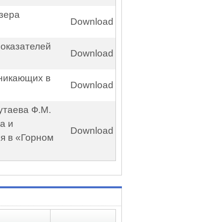
озера
Download
показателей
Download
зникающих в
Download
утаева Ф.М.
а и
Download
я в «Горном