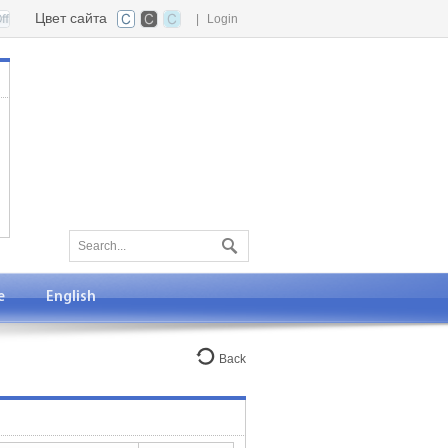
Цвет сайта
|
Login
е
English
Back