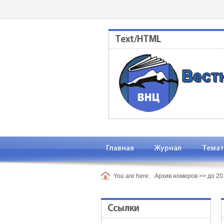
Text/HTML
Главная
Журнал
Темат
You are here:
Архив номеров
>>
до 201
Ссылки