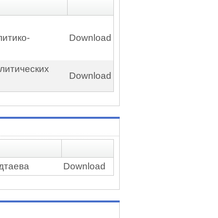
литико-
Download
олитических
Download
адтаева
Download