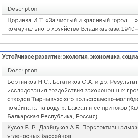
Description
Цориева И.Т. «За чистый и красивый город …»
коммунального хозяйства Владикавказа 1940–
Устойчивое развитие: экология, экономика, соц
Description
Бортников Н.С., Богатиков О.А. и др. Результа
исследования воздействия захороненных пр
отходов Тырныаузского вольфрамово-молибд
комбината на воду р. Баксан и ее притоков (К
Балкарская Республика, Россия)
Кусов Б. Р., Дзайнуков А.Б. Перспективы алма
угленосных бассейнов