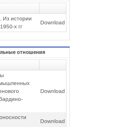
. Из истории
Download
1950-х гг
иальные отношения
ты
омышленных
енового
Download
абардино-
зоносности
Download