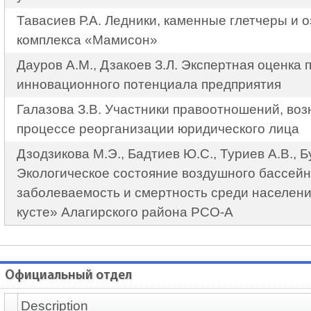
Тавасиев Р.А. Ледники, каменные глетчеры и 
комплекса «Мамисон»
Дауров А.М., Дзакоев З.Л. Экспертная оценка 
инновационного потенциала предприятия
Галазова З.В. Участники правоотношений, во
процессе реорганизации юридического лица
Дзодзикова М.Э., Бадтиев Ю.С., Туриев А.В., Б
Экологическое состояние воздушного бассейн
заболеваемость и смертность среди населени
кусте» Алагирского района РСО-А
Официальный отдел
Description