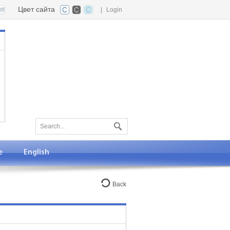
Цвет сайта
|
Login
е
English
Back