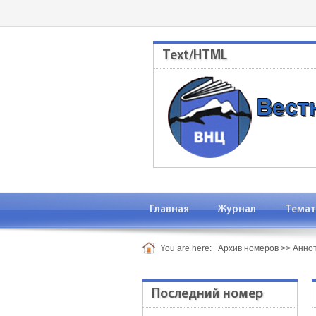
Text/HTML
Главная
Журнал
Темат
You are here:
Архив номеров
>>
Анно
Последний номер